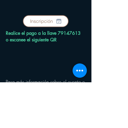
Inscripción
Realice el pago a la llave
79147613
o escanee el siguiente QR
Para más información sobre el evento e
inscripciones, por favor contáctenos a
través del celular
3145463574