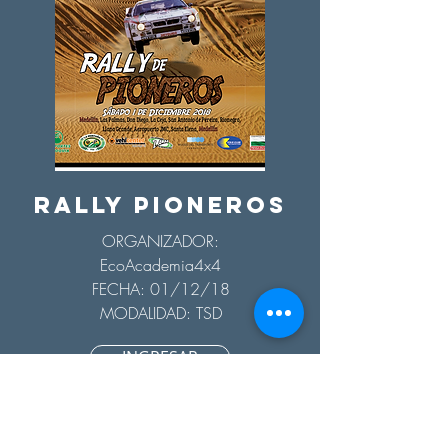
RALLY PIONEROS
ORGANIZADOR:
EcoAcademia4x4
FECHA: 01/12/18
MODALIDAD: TSD
INGRESAR